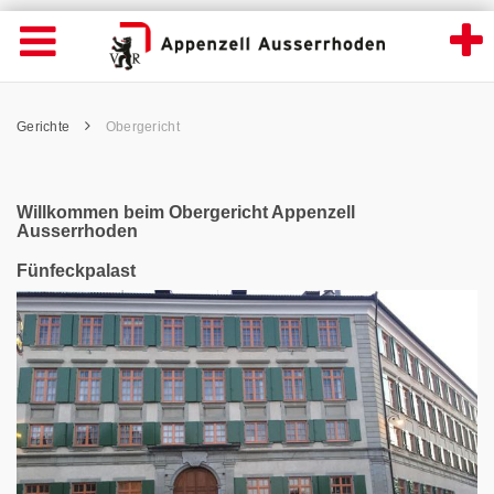
Obergericht - Appenzell Ausserrhoden
Suche
Navigation öffnen
Wichtige
Seiten
hen
Home
Hauptnavigation
Service Navigation
Hauptnavigation
Pfadnavigation
Inhalt
Gerichte
Obergericht
Inhalt
Kontakt
Sitemap
Metanavigation
Willkommen beim Obergericht Appenzell
Ausserrhoden
Fünfeckpalast