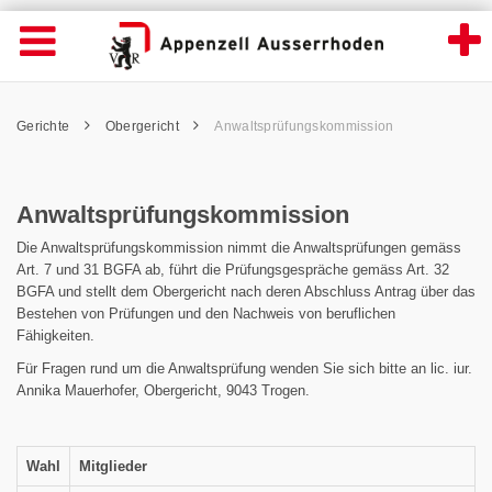
Anwaltsprüfungskommission - Appenzell A
Suche
Navigation öffnen
Wichtige
Seiten
hen
Home
Hauptnavigation
Service Navigation
Hauptnavigation
Pfadnavigation
Inhalt
Gerichte
Obergericht
Anwaltsprüfungskommission
Inhalt
Kontakt
Sitemap
Metanavigation
Anwaltsprüfungskommission
Die Anwaltsprüfungskommission nimmt die Anwaltsprüfungen gemäss
Art. 7 und 31 BGFA ab, führt die Prüfungsgespräche gemäss Art. 32
BGFA und stellt dem Obergericht nach deren Abschluss Antrag über das
Bestehen von Prüfungen und den Nachweis von beruflichen
Fähigkeiten.
Für Fragen rund um die Anwaltsprüfung wenden Sie sich bitte an lic. iur.
Annika Mauerhofer, Obergericht, 9043 Trogen.
Wahl
Mitglieder