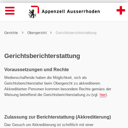
Gerichtsberichterstattung - Appenzell Aus
Suche
Navigation öffnen
Wichtige
Seiten
hen
Home
Hauptnavigation
Service Navigation
Hauptnavigation
Pfadnavigation
Inhalt
Gerichte
Obergericht
Gerichtsberichterstattung
Inhalt
Kontakt
Sitemap
Metanavigation
Gerichtsberichterstattung
Voraussetzungen und Rechte
Medienschaffende haben die Möglichkeit, sich als
Gerichtsberichterstatter beim Obergericht zu akkreditieren.
Akkreditierten Personen kommen besondere Rechte gemäss der
Weisung betreffend die Gerichtsberichterstattung zu (vgl.
hier
).
Zulassung zur Berichterstattung (Akkreditierung)
Das Gesuch um Akkreditierung ist schriftlich mit einer