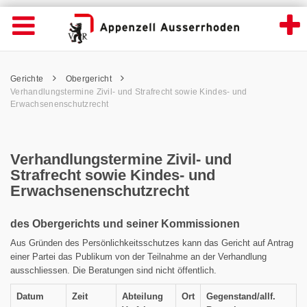
Verhandlungstermine Zivil- und Strafrecht
Suche
Navigation öffnen
Wichtige
Seiten
hen
Home
Hauptnavigation
Service Navigation
Hauptnavigation
Pfadnavigation
Inhalt
Gerichte
Obergericht
Inhalt
Kontakt
Verhandlungstermine Zivil- und Strafrecht sowie Kindes- und
Sitemap
Erwachsenenschutzrecht
Metanavigation
Verhandlungstermine Zivil- und
Strafrecht sowie Kindes- und
Erwachsenenschutzrecht
des Obergerichts und seiner Kommissionen
Aus Gründen des Persönlichkeitsschutzes kann das Gericht auf Antrag
einer Partei das Publikum von der Teilnahme an der Verhandlung
ausschliessen. Die Beratungen sind nicht öffentlich.
Datum
Zeit
Abteilung
Ort
Gegenstand/allf.