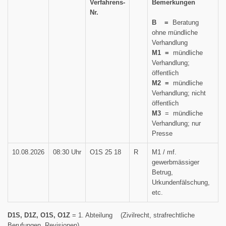
Verfahrens-
Bemerkungen
Nr.
B =
Beratung
ohne mündliche
Verhandlung
M1 =
mündliche
Verhandlung;
öffentlich
M2 =
mündliche
Verhandlung; nicht
öffentlich
M3
= mündliche
Verhandlung; nur
Presse
10.08.2026
08:30 Uhr
O1S 25 18
R
M1 / mf.
gewerbmässiger
Betrug,
Urkundenfälschung,
etc.
D1S, D1Z, O1S, O1Z
= 1. Abteilung (Zivilrecht, strafrechtliche
Berufungen, Revisionen)