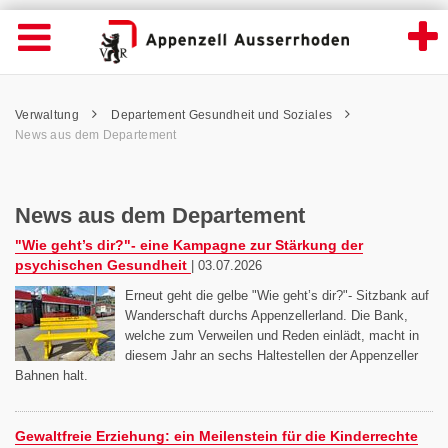
News aus dem Departement - Appenzell Au
Suche
Navigation öffnen
Wichtige
Seiten
hen
Home
Hauptnavigation
Service Navigation
Hauptnavigation
Pfadnavigation
Inhalt
Verwaltung
Departement Gesundheit und Soziales
Inhalt
Kontakt
News aus dem Departement
Sitemap
Metanavigation
News aus dem Departement
"Wie geht’s dir?"- eine Kampagne zur Stärkung der
psychischen Gesundheit
|
03.07.2026
Erneut geht die gelbe "Wie geht’s dir?"- Sitzbank auf
Wanderschaft durchs Appenzellerland. Die Bank,
welche zum Verweilen und Reden einlädt, macht in
diesem Jahr an sechs Haltestellen der Appenzeller
Bahnen halt.
Gewaltfreie Erziehung: ein Meilenstein für die Kinderrechte