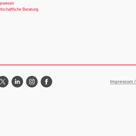
gswesen
tschaftliche Beratung
Metanavigat
Impressum / 