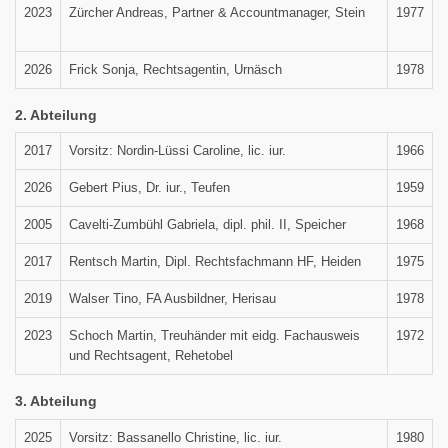
2023
Zürcher Andreas, Partner & Accountmanager, Stein
1977
2026
Frick Sonja, Rechtsagentin, Urnäsch
1978
2. Abteilung
2017
Vorsitz: Nordin-Lüssi Caroline, lic. iur.
1966
2026
Gebert Pius, Dr. iur., Teufen
1959
2005
Cavelti-Zumbühl Gabriela, dipl. phil. II, Speicher
1968
2017
Rentsch Martin, Dipl. Rechtsfachmann HF, Heiden
1975
2019
Walser Tino, FA Ausbildner, Herisau
1978
2023
Schoch Martin, Treuhänder mit eidg. Fachausweis
1972
und Rechtsagent, Rehetobel
3. Abteilung
2025
Vorsitz: Bassanello Christine, lic. iur.
1980