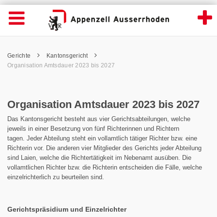
Organisation Amtsdauer 2023 bis 2027 - A
Suche
Navigation öffnen
Wichtige
Seiten
hen
Home
Hauptnavigation
Service Navigation
Hauptnavigation
Pfadnavigation
Inhalt
Gerichte
Kantonsgericht
Inhalt
Kontakt
Organisation Amtsdauer 2023 bis 2027
Sitemap
Metanavigation
Organisation Amtsdauer 2023 bis 2027
Das Kantonsgericht besteht aus vier Gerichtsabteilungen, welche
jeweils in einer Besetzung von fünf Richterinnen und Richtern
tagen. Jeder Abteilung steht ein vollamtlich tätiger Richter bzw. eine
Richterin vor. Die anderen vier Mitglieder des Gerichts jeder Abteilung
sind Laien, welche die Richtertätigkeit im Nebenamt ausüben. Die
vollamtlichen Richter bzw. die Richterin entscheiden die Fälle, welche
einzelrichterlich zu beurteilen sind.
Gerichtspräsidium und Einzelrichter