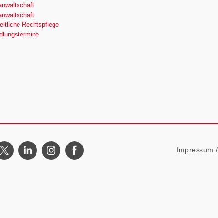
nwaltschaft
nwaltschaft
ltliche Rechtspflege
dlungstermine
Metanavigat
Impressum / 