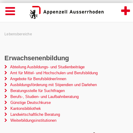
Lebensbereiche - Appenzell Ausserrhoden
Suche
Navigation öffnen
Wichtige
Seiten
hen
Home
Hauptnavigation
Service Navigation
Hauptnavigation
Pfadnavigation
Inhalt
Lebensbereiche
Inhalt
Kontakt
Sitemap
Metanavigation
Erwachsenenbildung
Abteilung Ausbildungs- und Studienbeiträge
Amt für Mittel- und Hochschulen und Berufsbildung
Angebote für Berufsbildner/innen
Ausbildungsförderung mit Stipendien und Darlehen
Beratungsstelle für Suchtfragen
Berufs-, Studien- und Laufbahnberatung
Günstige Deutschkurse
Kantonsbibliothek
Landwirtschaftliche Beratung
Weiterbildungsinstitutionen