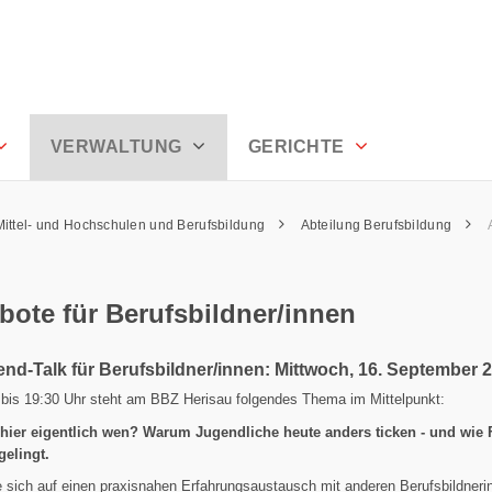
penzell Ausserrhoden
VERWALTUNG
GERICHTE
Mittel- und Hochschulen und Berufsbildung
Abteilung Berufsbildung
ote für Berufsbildner/innen
end-Talk für Berufsbildner/innen: Mittwoch, 16. September 
 bis 19:30 Uhr steht am BBZ Herisau folgendes Thema im Mittelpunkt:
 hier eigentlich wen? Warum Jugendliche heute anders ticken - und wie
gelingt.
 sich auf einen praxisnahen Erfahrungsaustausch mit anderen Berufsbildneri