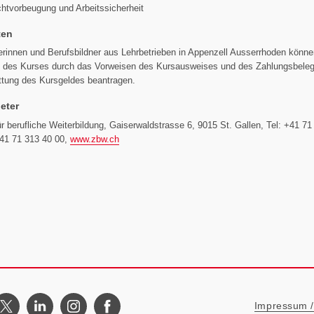
htvorbeugung und Arbeitssicherheit
ten
erinnen und Berufsbildner aus Lehrbetrieben in Appenzell Ausserrhoden könn
 des Kurses durch das Vorweisen des Kursausweises und des Zahlungsbeleg
ttung des Kursgeldes beantragen.
eter
r berufliche Weiterbildung, Gaiserwaldstrasse 6, 9015 St. Gallen, Tel: +41 71
+41 71 313 40 00,
www.zbw.ch
Metanavigat
Impressum / 