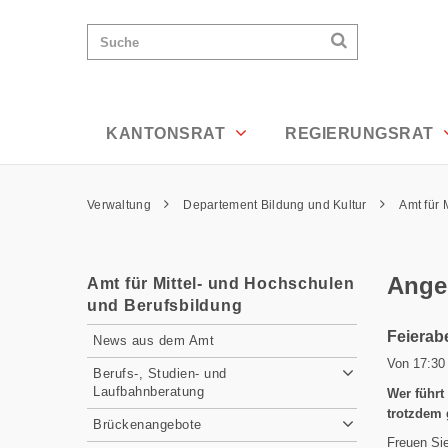
Angebote für Berufsbildner/innen - Ap
Wichtige
Suchen
Suche
Seiten
Suchen
Home
Hauptnavigation
Hauptnavigation
Service Navigation
Inhalt
Kontakt
KANTONSRAT
REGIERUNGSRAT
Sitemap
Metanavigation
Pfadnavigation
Verwaltung
Departement Bildung und Kultur
Amt für 
Inhalt
Angeb
Amt für Mittel- und Hochschulen
und Berufsbildung
Subnavigation
Feierab
News aus dem Amt
Von 17:30
Berufs-, Studien- und
Laufbahnberatung
Wer führt
trotzdem 
Brückenangebote
Freuen Sie