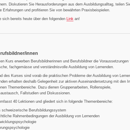
nern. Diskutieren Sie Herausforderungen aus dem Ausbildungsalltag, teilen Si
he Erfahrungen und profitieren Sie von bewährten Praxisbeispielen.
 sich bereits heute über den folgenden
Link
an!
ufs­bild­ner­/in­nen
en Kurs erwerben Berufsbildnerinnen und Berufsbildner die Voraussetzungen 
sche, fachgemässe und verständnisvolle Ausbildung von Lernenden.
d des Kurses sind vorab die praktischen Probleme der Ausbildung von Lerne
den erhalten deshalb Gelegenheit zur aktiven Auseinandersetzung mit den In
enen Themenbereiche. Dazu dienen Gruppenarbeiten, Rollenspiele,
austausch, Fallstudien und Diskussionen.
mfasst 40 Lektionen und gliedert sich in folgende Themenbereiche:
 schweizerische Berufsbildungssystem
htliche Rahmenbedingungen der Ausbildung von Lernenden
wicklungspsychologie
rungspsychologie