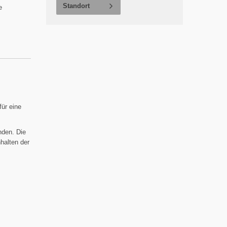
Standort
e
für eine
nden. Die
halten der