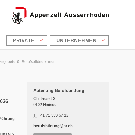
PRIVATE
UNTERNEHMEN
Angebote für Berufsbildner/innen
Zusätzliche Informationen
Abteilung Berufsbildung
Obstmarkt 3
2026
9102 Herisau
T:
+41 71 353 67 12
 Führung
berufsbildung@
ar.ch
nnen und