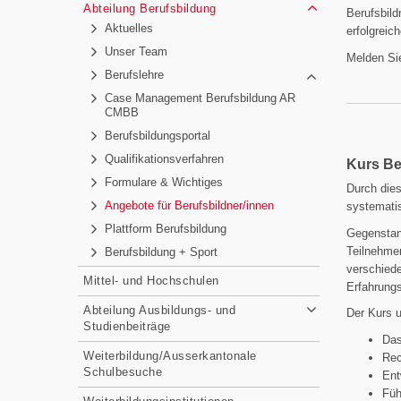
Abteilung Berufsbildung
Berufsbild
Aktuelles
erfolgreic
Unser Team
Melden Sie
Berufslehre
Case Management Berufsbildung AR
CMBB
Berufsbildungsportal
Qualifikationsverfahren
Kurs Be­r
Formulare & Wichtiges
Durch dies
Angebote für Berufsbildner/innen
systemati
Plattform Berufsbildung
Gegenstan
Teilnehmen
Berufsbildung + Sport
verschied
Mittel- und Hochschulen
Erfahrungs
Abteilung Ausbildungs- und
Der Kurs u
Studienbeiträge
Das
Weiterbildung/Ausserkantonale
Rec
Schulbesuche
Ent
Füh