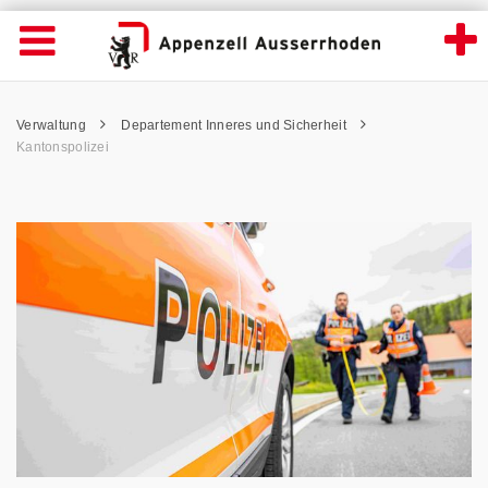
Kantonspolizei - Appenzell Ausserrhoden
Suche
Navigation öffnen
Wichtige
Seiten
hen
Home
Hauptnavigation
Service Navigation
Hauptnavigation
Pfadnavigation
Inhalt
Verwaltung
Departement Inneres und Sicherheit
Inhalt
Kontakt
Kantonspolizei
Sitemap
Metanavigation