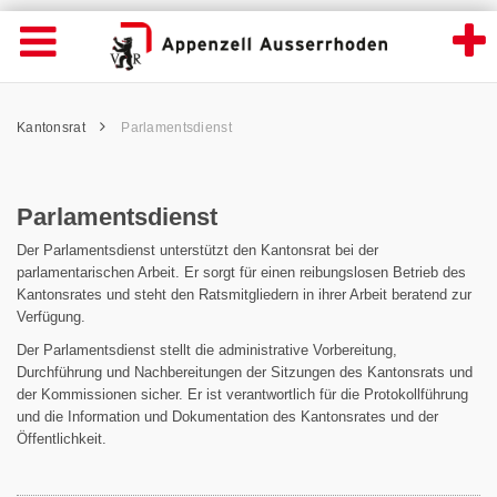
Parlamentsdienst - Appenzell Ausserrhode
Suche
Navigation öffnen
Wichtige
Seiten
hen
Home
Hauptnavigation
Service Navigation
Hauptnavigation
Pfadnavigation
Inhalt
Kantonsrat
Parlamentsdienst
Inhalt
Kontakt
Sitemap
Metanavigation
Parlamentsdienst
Der Parlamentsdienst unterstützt den Kantonsrat bei der
parlamentarischen Arbeit. Er sorgt für einen reibungslosen Betrieb des
Kantonsrates und steht den Ratsmitgliedern in ihrer Arbeit beratend zur
Verfügung.
Der Parlamentsdienst stellt die administrative Vorbereitung,
Durchführung und Nachbereitungen der Sitzungen des Kantonsrats und
der Kommissionen sicher. Er ist verantwortlich für die Protokollführung
und die Information und Dokumentation des Kantonsrates und der
Öffentlichkeit.