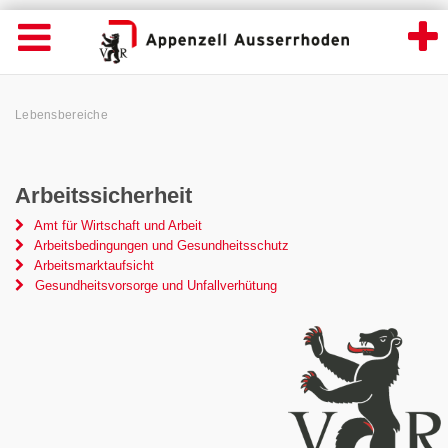
Lebensbereiche - Appenzell Ausserrhoden
Suche
Navigation öffnen
Wichtige
Seiten
hen
Home
Hauptnavigation
Service Navigation
Hauptnavigation
Pfadnavigation
Inhalt
Lebensbereiche
Inhalt
Kontakt
Sitemap
Metanavigation
Arbeitssicherheit
Amt für Wirtschaft und Arbeit
Arbeitsbedingungen und Gesundheitsschutz
Arbeitsmarktaufsicht
Gesundheitsvorsorge und Unfallverhütung