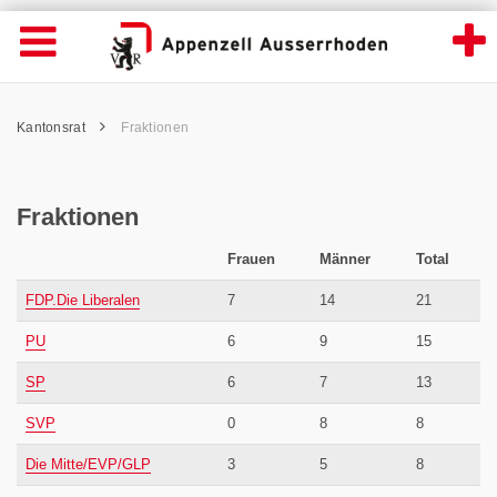
Fraktionen - Appenzell Ausserrhoden
Suche
Navigation öffnen
Wichtige
Seiten
hen
Home
Hauptnavigation
Service Navigation
Hauptnavigation
Pfadnavigation
Inhalt
Kantonsrat
Fraktionen
Inhalt
Kontakt
Sitemap
Metanavigation
Fraktionen
Frauen
Männer
Total
FDP.Die Liberalen
7
14
21
PU
6
9
15
SP
6
7
13
SVP
0
8
8
Die Mitte/EVP/GLP
3
5
8