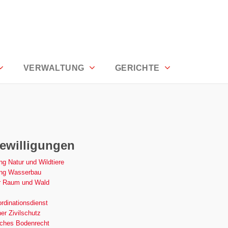
den
VERWALTUNG
GERICHTE
ewilligungen
ng Natur und Wildtiere
ung Wasserbau
r Raum und Wald
dinationsdienst
er Zivilschutz
iches Bodenrecht