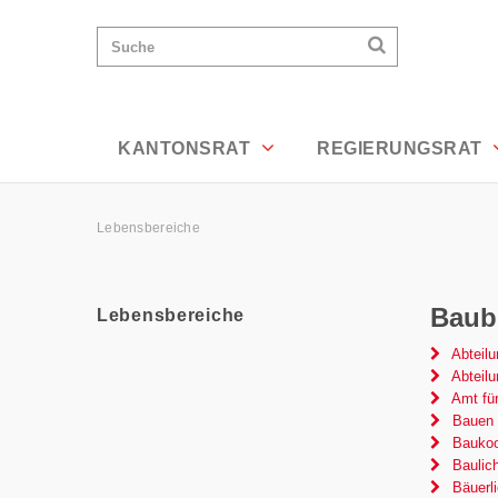
Lebensbereiche - Appenzell Ausserrho
Wichtige
Suchen
Suche
Seiten
Suchen
Home
Hauptnavigation
Hauptnavigation
Service Navigation
Inhalt
Kontakt
KANTONSRAT
REGIERUNGSRAT
Sitemap
Metanavigation
Pfadnavigation
Lebensbereiche
Inhalt
Baub
Lebensbereiche
Subnavigation
Abteilu
Abteil
Amt fü
Bauen
Baukoor
Baulich
Bäuerl