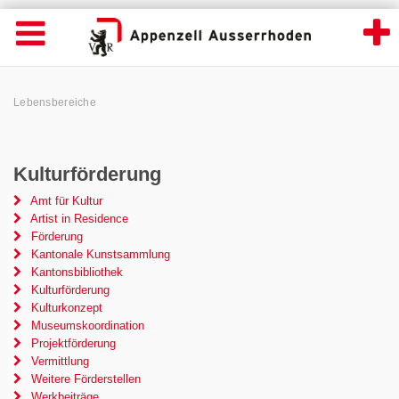
Lebensbereiche - Appenzell Ausserrhoden
Suche
Navigation öffnen
Wichtige
Seiten
hen
Home
Hauptnavigation
Service Navigation
Hauptnavigation
Pfadnavigation
Inhalt
Lebensbereiche
Inhalt
Kontakt
Sitemap
Metanavigation
Kulturförderung
Amt für Kultur
Artist in Residence
Förderung
Kantonale Kunstsammlung
Kantonsbibliothek
Kulturförderung
Kulturkonzept
Museumskoordination
Projektförderung
Vermittlung
Weitere Förderstellen
Werkbeiträge