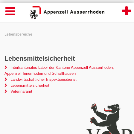
Lebensbereiche - Appenzell Ausserrhoden
Suche
Navigation öffnen
Wichtige
Seiten
hen
Home
Hauptnavigation
Service Navigation
Hauptnavigation
Pfadnavigation
Inhalt
Lebensbereiche
Inhalt
Kontakt
Sitemap
Metanavigation
Lebensmittelsicherheit
Interkantonales Labor der Kantone Appenzell Ausserrhoden,
Appenzell Innerrhoden und Schaffhausen
Landwirtschaftlicher Inspektionsdienst
Lebensmittelsicherheit
Veterinäramt