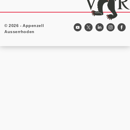
© 2026 - Appenzell
Footer
Ausserrhoden