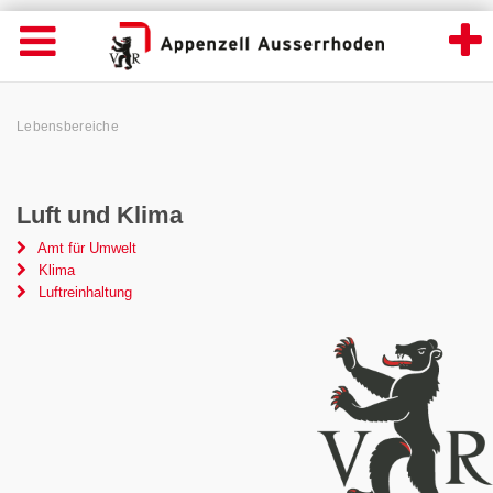
Lebensbereiche - Appenzell Ausserrhoden
Suche
Navigation öffnen
Wichtige
Seiten
hen
Home
Hauptnavigation
Service Navigation
Hauptnavigation
Pfadnavigation
Inhalt
Lebensbereiche
Inhalt
Kontakt
Sitemap
Metanavigation
Luft und Klima
Amt für Umwelt
Klima
Luftreinhaltung