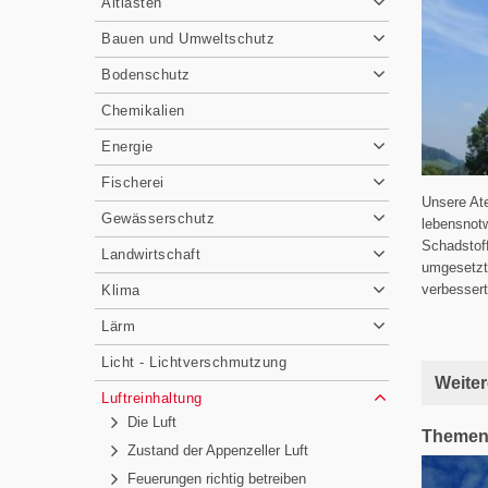
Altlasten
Bauen und Umweltschutz
Bodenschutz
Chemikalien
Energie
Fischerei
Unsere Ate
Gewässerschutz
lebensnotw
Schadstof
Landwirtschaft
umgesetzte
verbessert
Klima
Lärm
Licht - Lichtverschmutzung
Weiter
Luftreinhaltung
Die Luft
Themen
Zustand der Appenzeller Luft
Feuerungen richtig betreiben