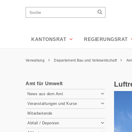
Luftreinhaltung - Appenzell Ausserrho
Wichtige
Suchen
Suche
Seiten
Suchen
Home
Hauptnavigation
Hauptnavigation
Service Navigation
Inhalt
Kontakt
KANTONSRAT
REGIERUNGSRAT
Sitemap
Metanavigation
Pfadnavigation
Verwaltung
Departement Bau und Volkswirtschaft
Amt
Inhalt
Luftr
Amt für Umwelt
Subnavigation
News aus dem Amt
Veranstaltungen und Kurse
Mitarbeitende
Abfall / Deponien