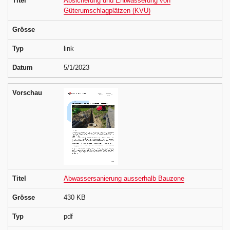
Titel
Absicherung und Entwässerung von
Güterumschlagplätzen (KVU)
Grösse
Typ
link
Datum
5/1/2023
Vorschau
Titel
Abwassersanierung ausserhalb Bauzone
Grösse
430 KB
Typ
pdf