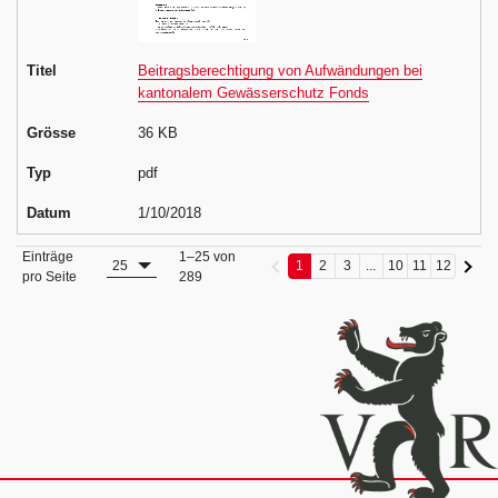
Titel
Beitragsberechtigung von Aufwändungen bei
kantonalem Gewässerschutz Fonds
Grösse
36 KB
Typ
pdf
Datum
1/10/2018
Einträge
1–25 von
25
1
2
3
...
10
11
12
pro Seite
289