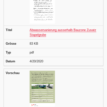
Titel
Abwassersanierung ausserhalb Bauzone Zusatz
Stapelgrube
Grösse
83 KB
Typ
pdf
Datum
4/20/2020
Vorschau