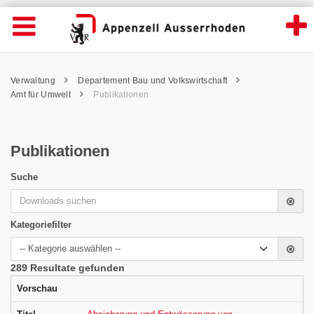
Publikationen - Appenzell Ausserrhoden
Suche
Navigation öffnen
Wichtige
Seiten
hen
Home
Hauptnavigation
Service Navigation
Hauptnavigation
Pfadnavigation
Inhalt
Verwaltung
Departement Bau und Volkswirtschaft
Inhalt
Kontakt
Amt für Umwelt
Publikationen
Sitemap
Metanavigation
Publikationen
Suche
Suchwo
Kategoriefilter
Bereic
289 Resultate gefunden
Vorschau