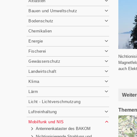
Altlasten
Bauen und Umweltschutz
Bodenschutz
Chemikalien
Energie
Fischerei
Nichtionis
Gewässerschutz
Magnetfeld
auch Elek
Landwirtschaft
Klima
Lärm
Weiter
Licht - Lichtverschmutzung
Themen
Luftreinhaltung
Mobilfunk und NIS
Antennenkataster des BAKOM
Nichtionisierende Strahlung und