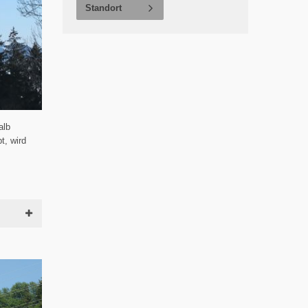
Standort
alb
t, wird