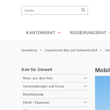
Mobilfunk und NIS - Appenzell Ausser
Wichtige
Suchen
Suche
Seiten
Suchen
Home
Hauptnavigation
Hauptnavigation
Service Navigation
Inhalt
Kontakt
KANTONSRAT
REGIERUNGSRAT
Sitemap
Metanavigation
Pfadnavigation
Verwaltung
Departement Bau und Volkswirtschaft
Amt
Inhalt
Mobi
Amt für Umwelt
Subnavigation
News aus dem Amt
Veranstaltungen und Kurse
Mitarbeitende
Abfall / Deponien