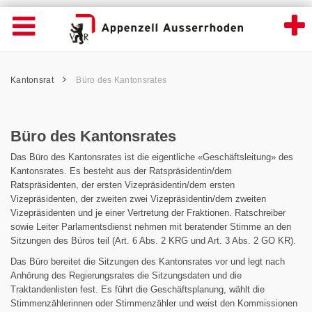
Büro des Kantonsrates - Appenzell Ausser
Suche
Navigation öffnen
Wichtige
Seiten
hen
Home
Hauptnavigation
Service Navigation
Hauptnavigation
Pfadnavigation
Inhalt
Kantonsrat
Büro des Kantonsrates
Inhalt
Kontakt
Sitemap
Metanavigation
Büro des Kantonsrates
Das Büro des Kantonsrates ist die eigentliche «Geschäftsleitung» des
Kantonsrates. Es besteht aus der Ratspräsidentin/dem
Ratspräsidenten, der ersten Vizepräsidentin/dem ersten
Vizepräsidenten, der zweiten zwei Vizepräsidentin/dem zweiten
Vizepräsidenten und je einer Vertretung der Fraktionen. Ratschreiber
sowie Leiter Parlamentsdienst nehmen mit beratender Stimme an den
Sitzungen des Büros teil (Art. 6 Abs. 2 KRG und Art. 3 Abs. 2 GO KR).
Das Büro bereitet die Sitzungen des Kantonsrates vor und legt nach
Anhörung des Regierungsrates die Sitzungsdaten und die
Traktandenlisten fest. Es führt die Geschäftsplanung, wählt die
Stimmenzählerinnen oder Stimmenzähler und weist den Kommissionen