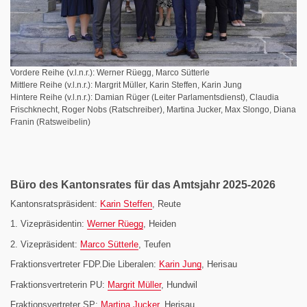
Vordere Reihe (v.l.n.r.): Werner Rüegg, Marco Sütterle
Mittlere Reihe (v.l.n.r.): Margrit Müller, Karin Steffen, Karin Jung
Hintere Reihe (v.l.n.r.): Damian Rüger (Leiter Parlamentsdienst), Claudia
Frischknecht, Roger Nobs (Ratschreiber), Martina Jucker, Max Slongo, Diana
Franin (Ratsweibelin)
Büro des Kantonsrates für das Amtsjahr 2025-2026
Kantonsratspräsident:
Karin Steffen
, Reute
1. Vizepräsidentin:
Werner Rüegg
, Heiden
2. Vizepräsident:
Marco Sütterle
, Teufen
Fraktionsvertreter FDP.Die Liberalen:
Karin Jung
, Herisau
Fraktionsvertreterin PU:
Margrit Müller
, Hundwil
Fraktionsvertreter SP:
Martina Jucker
, Herisau