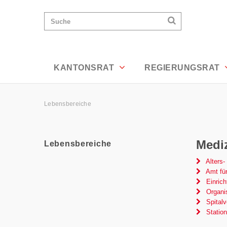
Lebensbereiche - Appenzell Ausserrho
Wichtige
Suchen
Suche
Seiten
Suchen
Home
Hauptnavigation
Hauptnavigation
Service Navigation
Inhalt
Kontakt
KANTONSRAT
REGIERUNGSRAT
Sitemap
Metanavigation
Pfadnavigation
Lebensbereiche
Inhalt
Medi
Lebensbereiche
Subnavigation
Alters-
Amt fü
Einrich
Organis
Spitalv
Station