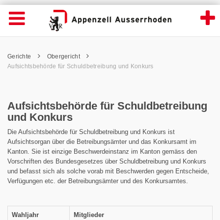
Aufsichtsbehörde für Schuldbetreibung un
Suche
Navigation öffnen
Wichtige
Seiten
hen
Home
Hauptnavigation
Service Navigation
Hauptnavigation
Pfadnavigation
Inhalt
Gerichte
Obergericht
Inhalt
Kontakt
Aufsichtsbehörde für Schuldbetreibung und Konkurs
Sitemap
Metanavigation
Aufsichtsbehörde für Schuldbetreibung
und Konkurs
Die Aufsichtsbehörde für Schuldbetreibung und Konkurs ist
Aufsichtsorgan über die Betreibungsämter und das Konkursamt im
Kanton. Sie ist einzige Beschwerdeinstanz im Kanton gemäss den
Vorschriften des Bundesgeset­zes über Schuldbetreibung und Konkurs
und befasst sich als solche vorab mit Beschwer­den gegen Entscheide,
Verfügungen etc. der Betreibungsämter und des Konkursamtes.
Wahljahr
Mitglieder