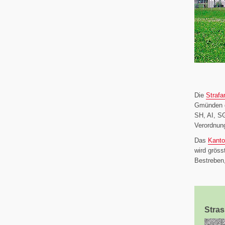
Die
Straf
Gmünden g
SH, AI, SG
Verordnun
Das
Kanto
wird gröss
Bestreben
Stra