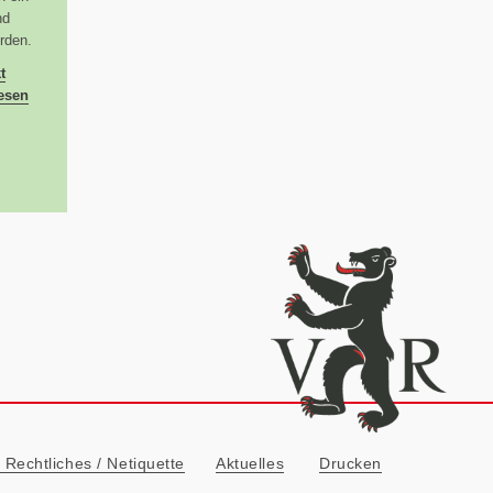
nd
rden.
t
iesen
ionn
Rechtliches / Netiquette
Aktuelles
Drucken