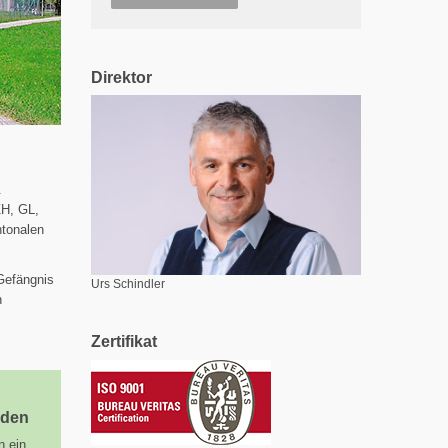
Direktor
.
H, GL,
ntonalen
Gefängnis
Urs Schindler
n
Zertifikat
oden
n ein