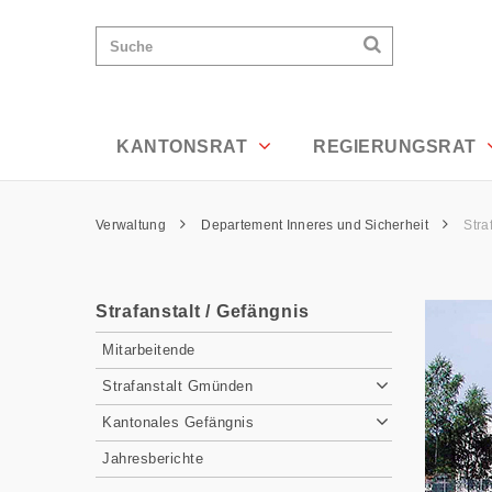
Strafanstalt / Gefängnis - Appenzell A
Wichtige
Suchen
Suche
Seiten
Suchen
Home
Hauptnavigation
Hauptnavigation
Service Navigation
Inhalt
Kontakt
KANTONSRAT
REGIERUNGSRAT
Sitemap
Metanavigation
Pfadnavigation
Verwaltung
Departement Inneres und Sicherheit
Stra
Inhalt
Strafanstalt / Gefängnis
Subnavigation
Mitarbeitende
Strafanstalt Gmünden
Kantonales Gefängnis
Jahresberichte