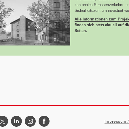
kantonales Strassenverkehrs- u
Sicherheitszentrum investiert we
Alle Informationen zum Projek
finden sich stets aktuell auf d
Seiten.
Metanavigat
Impressum / 