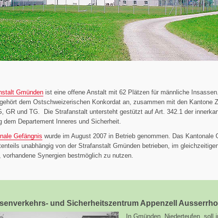
anstalt Gmünden
ist eine offene Anstalt mit 62 Plätzen für männliche Insassen
ehört dem Ostschweizerischen Konkordat an, zusammen mit den Kantone Z
, GR und TG. Die Strafanstalt untersteht gestützt auf Art. 342.1 der innerka
g dem Departement Inneres und Sicherheit.
nale Gefängnis
wurde im August 2007 in Betrieb genommen. Das Kantonale 
tenteils unabhängig von der Strafanstalt Gmünden betrieben, im gleichzeitige
, vorhandene Synergien bestmöglich zu nutzen.
ssenverkehrs- und Sicherheitszentrum Appenzell Ausserrh
In Gmünden, Niederteufen, soll i