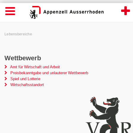
Lebensbereiche - Appenzell Ausserrhoden
Suche
Navigation öffnen
Wichtige
Seiten
hen
Home
Hauptnavigation
Service Navigation
Hauptnavigation
Pfadnavigation
Inhalt
Lebensbereiche
Inhalt
Kontakt
Sitemap
Metanavigation
Wettbewerb
Amt für Wirtschaft und Arbeit
Preisbekanntgabe und unlauterer Wettbewerb
Spiel und Lotterie
Wirtschaftsstandort