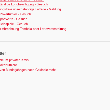
(dotx)
ändige Lottobewilligung - Gesuch
(dotx)
ungsfreie unselbständige Lotterie - Meldung
(dotx)
Pokerturnier - Gesuch
(dotx)
portwette - Gesuch
(dotx)
leinspiele - Gesuch
(dotx)
r Abrechnung Tombola oder Lottoveranstaltung
tter
(pdf)
le im privaten Kreis
(pdf)
okerturniere
(pdf)
on Minderjährigen nach Geldspielrecht