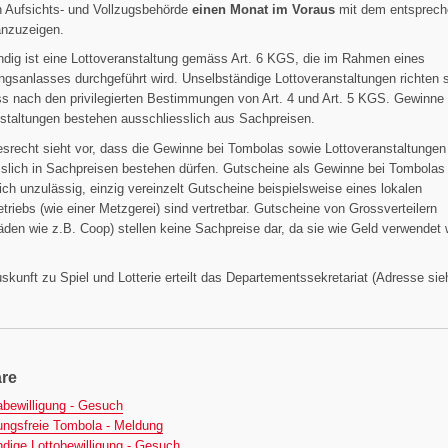
n Aufsichts- und Vollzugsbehörde
einen Monat im Voraus
mit dem entsprec
anzuzeigen.
dig ist eine Lottoveranstaltung gemäss Art. 6 KGS, die im Rahmen eines
ngsanlasses durchgeführt wird. Unselbständige Lottoveranstaltungen richten 
s nach den privilegierten Bestimmungen von Art. 4 und Art. 5 KGS. Gewinne
staltungen bestehen ausschliesslich aus Sachpreisen.
srecht sieht vor, dass die Gewinne bei Tombolas sowie Lottoveranstaltungen
slich in Sachpreisen bestehen dürfen. Gutscheine als Gewinne bei Tombolas
ich unzulässig, einzig vereinzelt Gutscheine beispielsweise eines lokalen
riebs (wie einer Metzgerei) sind vertretbar. Gutscheine von Grossverteilern
äden wie z.B. Coop) stellen keine Sachpreise dar, da sie wie Geld verwendet
skunft zu Spiel und Lotterie erteilt das Departementssekretariat (Adresse sie
re
(dotx)
bewilligung - Gesuch
(dotx)
ungsfreie Tombola - Meldung
(dotx)
dige Lottobewilligung - Gesuch