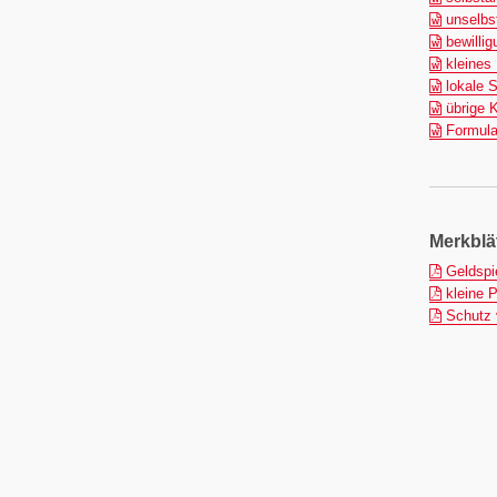
unselbst
bewillig
kleines 
lokale S
übrige K
Formula
Merkblä
Geldspie
kleine P
Schutz v