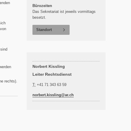
henden
Bürozeiten
Das Sekretariat ist jeweils vormittags
besetzt.
sich
 von
Standort
 sind
Norbert Kissling
 werden
Leiter Rechtsdienst
he rechts).
T:
+41 71 343 63 59
norbert.kissling@
ar.ch