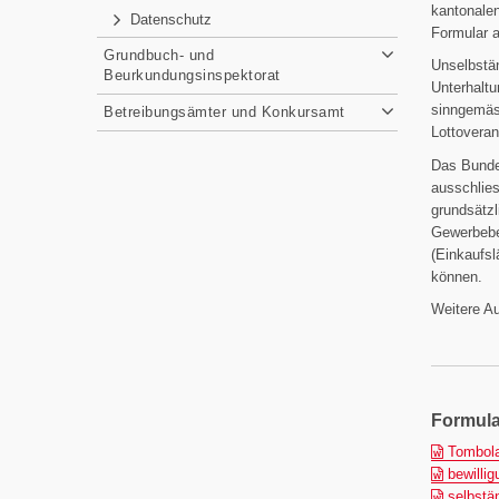
kantonale
Datenschutz
Formular 
Grundbuch- und
Unselbstän
Beurkundungsinspektorat
Unterhaltu
sinngemäs
Betreibungsämter und Konkursamt
Lottoveran
Das Bunde
ausschlies
grundsätzl
Gewerbebet
(Einkaufsl
können.
Weitere Au
Formula
Tombola
bewillig
selbstän