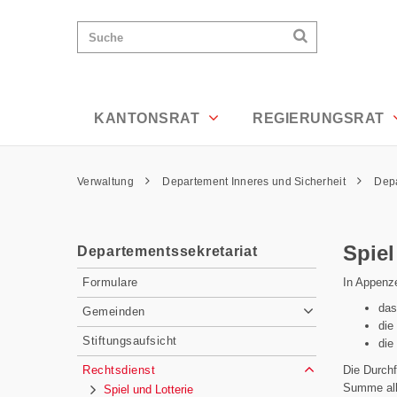
Spiel und Lotterie - Appenzell Ausserr
Wichtige
Suchen
Suche
Seiten
Suchen
Home
Hauptnavigation
Hauptnavigation
Service Navigation
Inhalt
Kontakt
KANTONSRAT
REGIERUNGSRAT
Sitemap
Metanavigation
Pfadnavigation
Verwaltung
Departement Inneres und Sicherheit
Depa
Inhalt
Spiel
Departementssekretariat
Subnavigation
In Appenze
Formulare
das
Gemeinden
die
Stiftungsaufsicht
die
Die Durchf
Rechtsdienst
Summe alle
Spiel und Lotterie