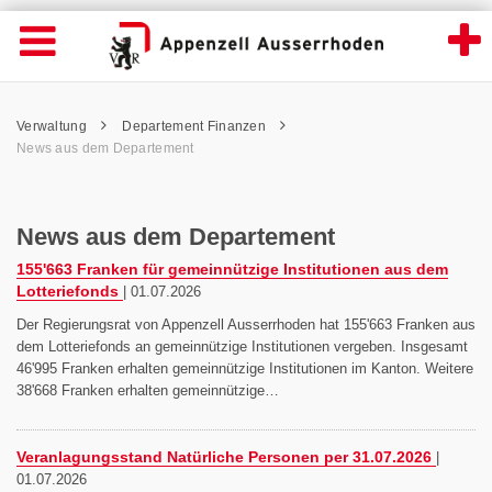
News aus dem Departement - Appenzell Au
Suche
Navigation öffnen
Wichtige
Seiten
hen
Home
Hauptnavigation
Service Navigation
Hauptnavigation
Pfadnavigation
Inhalt
Verwaltung
Departement Finanzen
Inhalt
Kontakt
News aus dem Departement
Sitemap
Metanavigation
News aus dem Departement
155'663 Franken für gemeinnützige Institutionen aus dem
Lotteriefonds
|
01.07.2026
Der Regierungsrat von Appenzell Ausserrhoden hat 155'663 Franken aus
dem Lotteriefonds an gemeinnützige Institutionen vergeben. Insgesamt
46'995 Franken erhalten gemeinnützige Institutionen im Kanton. Weitere
38'668 Franken erhalten gemeinnützige…
Veranlagungsstand Natürliche Personen per 31.07.2026
|
01.07.2026