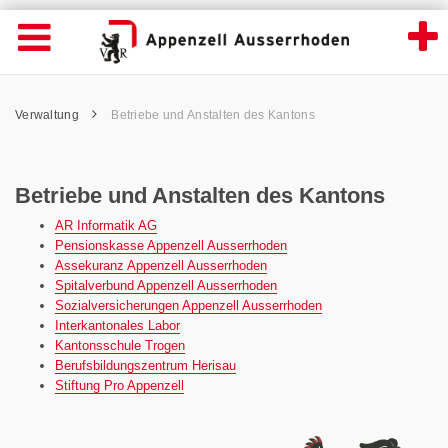
Betriebe und Anstalten des Kantons - Appe
Suche
Navigation öffnen
Wichtige
Seiten
hen
Home
Hauptnavigation
Service Navigation
Hauptnavigation
Pfadnavigation
Inhalt
Verwaltung
Betriebe und Anstalten des Kantons
Inhalt
Kontakt
Sitemap
Metanavigation
Betriebe und Anstalten des Kantons
AR Informatik AG
Pensionskasse Appenzell Ausserrhoden
Assekuranz Appenzell Ausserrhoden
Spitalverbund Appenzell Ausserrhoden
Sozialversicherungen Appenzell Ausserrhoden
Interkantonales Labor
Kantonsschule Trogen
Berufsbildungszentrum Herisau
Stiftung Pro Appenzell