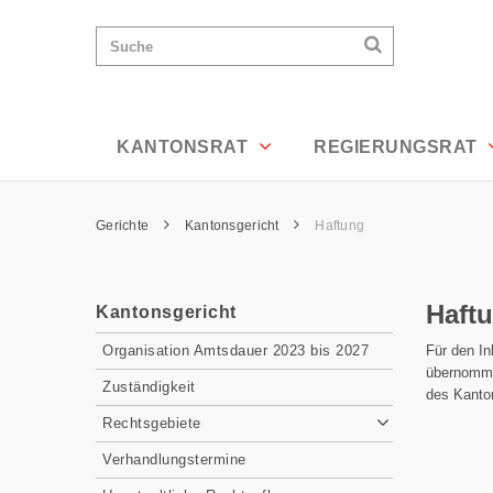
Haftung - Appenzell Ausserrhoden
Wichtige
Suchen
Suche
Seiten
Suchen
Home
Hauptnavigation
Hauptnavigation
Service Navigation
Inhalt
Kontakt
KANTONSRAT
REGIERUNGSRAT
Sitemap
Metanavigation
Pfadnavigation
Gerichte
Kantonsgericht
Haftung
Inhalt
Haft
Kantonsgericht
Subnavigation
Für den In
Organisation Amtsdauer 2023 bis 2027
übernommen
Zuständigkeit
des Kanton
Rechtsgebiete
Verhandlungstermine