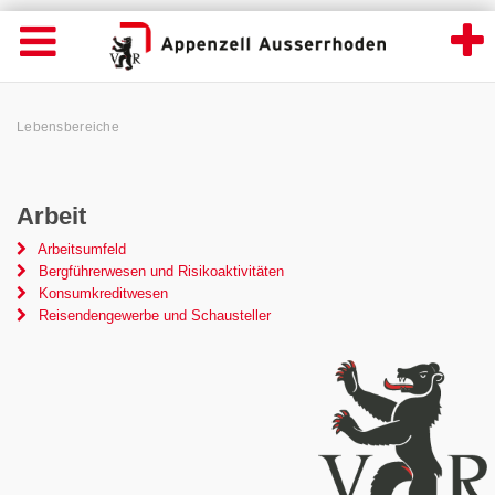
Lebensbereiche - Appenzell Ausserrhoden
Suche
Navigation öffnen
Wichtige
Seiten
hen
Home
Hauptnavigation
Service Navigation
Hauptnavigation
Pfadnavigation
Inhalt
Lebensbereiche
Inhalt
Kontakt
Sitemap
Metanavigation
Arbeit
Arbeitsumfeld
Bergführerwesen und Risikoaktivitäten
Konsumkreditwesen
Reisendengewerbe und Schausteller