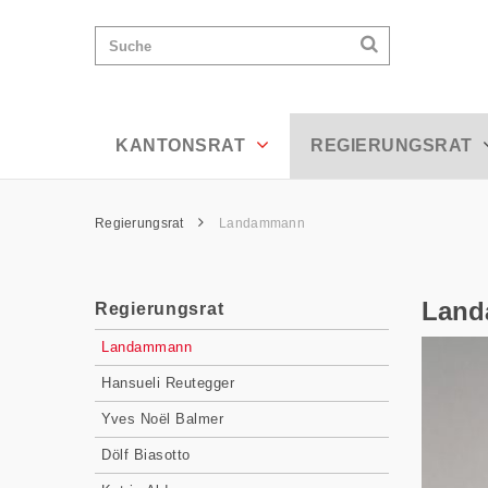
Landammann - Appenzell Ausserrhode
Wichtige
Suchen
Suche
Seiten
Suchen
Home
Hauptnavigation
Hauptnavigation
Service Navigation
Inhalt
Kontakt
KANTONSRAT
REGIERUNGSRAT
Sitemap
Metanavigation
Pfadnavigation
Regierungsrat
Landammann
Inhalt
Lan
Regierungsrat
Subnavigation
Landammann
Hansueli Reutegger
Yves Noël Balmer
Dölf Biasotto