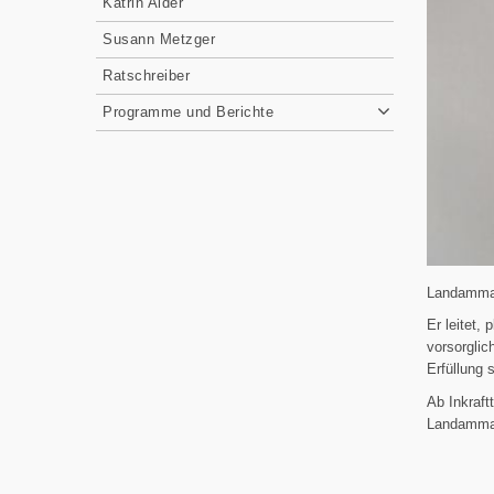
Katrin Alder
Susann Metzger
Ratschreiber
Programme und Berichte
Landamm
Er leitet, 
vorsorglic
Erfüllung 
Ab Inkraft
Landamman