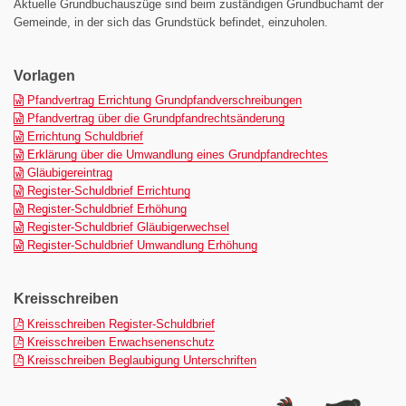
Aktuelle Grundbuchauszüge sind beim zuständigen Grundbuchamt der
Gemeinde, in der sich das Grundstück befindet, einzuholen.
Vorlagen
(doc)
Pfandvertrag Errichtung Grundpfandverschreibungen
(doc)
Pfandvertrag über die Grundpfandrechtsänderung
(doc)
Errichtung Schuldbrief
(doc)
Erklärung über die Umwandlung eines Grundpfandrechtes
(doc)
Gläubigereintrag
(doc)
Register-Schuldbrief Errichtung
(doc)
Register-Schuldbrief Erhöhung
(doc)
Register-Schuldbrief Gläubigerwechsel
(doc)
Register-Schuldbrief Umwandlung Erhöhung
Kreisschreiben
(pdf)
Kreisschreiben Register-Schuldbrief
(pdf)
Kreisschreiben Erwachsenenschutz
(pdf)
Kreisschreiben Beglaubigung Unterschriften