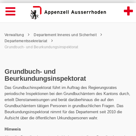
Grundbuch- und Beurkundungsinspektorat 
Suche
Navigation öffnen
Wichtige
Seiten
hen
Home
Hauptnavigation
Service Navigation
Hauptnavigation
Pfadnavigation
Inhalt
Verwaltung
Departement Inneres und Sicherheit
Inhalt
Kontakt
Departementssekretariat
Sitemap
Grundbuch- und Beurkundungsinspektorat
Metanavigation
Grundbuch- und
Beurkundungsinspektorat
Das Grundbuchinspektorat führt im Auftrag des Regierungsrates
periodische Inspektionen bei den Grundbuchämtern des Kantons durch,
erteilt Dienstanweisungen und berät darüberhinaus die auf den
Grundbuchämtern tätigen Personen in grundbuchlichen Fragen. Das
Beurkundungsinspektorat nimmt für das Departement seit 2010 die
Aufsicht über die öffentlichen Urkundspersonen wahr.
Hinweis