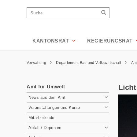
Licht - Lichtverschmutzung - Appenzel
Wichtige
Suchen
Suche
Seiten
Suchen
Home
Hauptnavigation
Hauptnavigation
Service Navigation
Inhalt
Kontakt
KANTONSRAT
REGIERUNGSRAT
Sitemap
Metanavigation
Pfadnavigation
Verwaltung
Departement Bau und Volkswirtschaft
Amt
Inhalt
Licht
Amt für Umwelt
Subnavigation
News aus dem Amt
Veranstaltungen und Kurse
Mitarbeitende
Abfall / Deponien