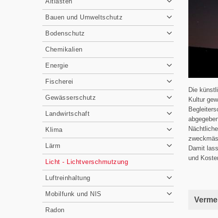
Altlasten
Bauen und Umweltschutz
Bodenschutz
Chemikalien
Energie
Fischerei
Die künstl
Gewässerschutz
Kultur ge
Begleiters
Landwirtschaft
abgegeben 
Nächtlich
Klima
zweckmäss
Lärm
Damit las
und Koste
Licht - Lichtverschmutzung
Luftreinhaltung
Mobilfunk und NIS
Verme
Radon