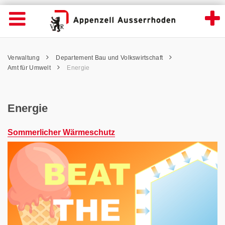
Energie - Appenzell Ausserrhoden
Suche
Navigation öffnen
Wichtige
Seiten
hen
Home
Hauptnavigation
Service Navigation
Hauptnavigation
Pfadnavigation
Inhalt
Verwaltung
Departement Bau und Volkswirtschaft
Inhalt
Kontakt
Amt für Umwelt
Energie
Sitemap
Metanavigation
Energie
Sommerlicher Wärmeschutz