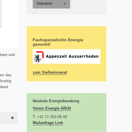
Standort
Fachspezialist/in Energie
gesucht!
rbare und
zum Stelleninserat
den das
hzeitig
ebaut
Neutrale Energieberatung
Verein Energie AR/AI
T: +41 71 353 09 49
Mailanfrage Link