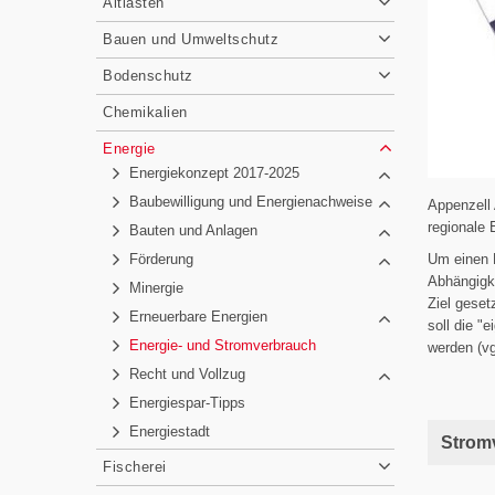
Altlasten
Bauen und Umweltschutz
Bodenschutz
Chemikalien
Energie
Energiekonzept 2017-2025
Baubewilligung und Energienachweise
Appenzell 
regionale 
Bauten und Anlagen
Förderung
Um einen B
Abhängigke
Minergie
Ziel geset
Erneuerbare Energien
soll die "
Energie- und Stromverbrauch
werden (v
Recht und Vollzug
Energiespar-Tipps
Energiestadt
Strom
Fischerei