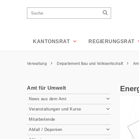
Energie- und Stromverbrauch - Appenz
Wichtige
Suchen
Suche
Seiten
Suchen
Home
Hauptnavigation
Hauptnavigation
Service Navigation
Inhalt
Kontakt
KANTONSRAT
REGIERUNGSRAT
Sitemap
Metanavigation
Pfadnavigation
Verwaltung
Departement Bau und Volkswirtschaft
Amt
Inhalt
Ener
Amt für Umwelt
Subnavigation
News aus dem Amt
Veranstaltungen und Kurse
Mitarbeitende
Abfall / Deponien