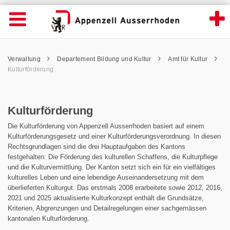
Kulturförderung - Appenzell Ausserrhoden
Suche
Navigation öffnen
Wichtige
Seiten
hen
Home
Hauptnavigation
Service Navigation
Hauptnavigation
Pfadnavigation
Inhalt
Verwaltung
Departement Bildung und Kultur
Amt für Kultur
Inhalt
Kontakt
Kulturförderung
Sitemap
Metanavigation
Kulturförderung
Die Kulturförderung von Appenzell Ausserrhoden basiert auf einem
Kulturförderungsgesetz und einer Kulturförderungsverordnung. In diesen
Rechtsgrundlagen sind die drei Hauptaufgaben des Kantons
festgehalten: Die Förderung des kulturellen Schaffens, die Kulturpflege
und die Kulturvermittlung. Der Kanton setzt sich ein für ein vielfältiges
kulturelles Leben und eine lebendige Auseinandersetzung mit dem
überlieferten Kulturgut. Das erstmals 2008 erarbeitete sowie 2012, 2016,
2021 und 2025 aktualisierte Kulturkonzept enthält die Grundsätze,
Kriterien, Abgrenzungen und Detailregelungen einer sachgemässen
kantonalen Kulturförderung.