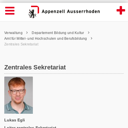
Zentrales Sekretariat - Appenzell Ausserrh
Suche
Navigation öffnen
Wichtige
Seiten
hen
Home
Hauptnavigation
Service Navigation
Hauptnavigation
Pfadnavigation
Inhalt
Verwaltung
Departement Bildung und Kultur
Inhalt
Kontakt
Amt für Mittel- und Hochschulen und Berufsbildung
Sitemap
Zentrales Sekretariat
Metanavigation
Zentrales Sekretariat
Lukas Egli
Leiter zentrales Sekretariat