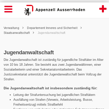
Jugendanwaltschaft - Appenzell Ausserrho
Suche
Navigation öffnen
Wichtige
Seiten
hen
Home
Hauptnavigation
Service Navigation
Hauptnavigation
Pfadnavigation
Inhalt
Verwaltung
Departement Inneres und Sicherheit
Inhalt
Kontakt
Staatsanwaltschaft
Jugendanwaltschaft
Sitemap
Metanavigation
Jugendanwaltschaft
Die Jugendanwaltschaft ist zuständig für jugendliche Straftäter im Alter
von 10 bis 18 Jahren. Sie besteht aus zwei Jugendanwältinnen, einer
Sozialarbeiterin und einer Sekretariats­mitarbeiterin. Das
Justizsekretariat unterstützt die Jugendanwaltschaft beim Vollzug der
Strafen.
Die Jugendanwaltschaft ist insbesondere zuständig für:
Leitung der Strafuntersuchung bei jugendlichen Straftätern
Ausfällung von Strafen (Verweis, Arbeitsleistung, Busse,
Freiheitsentzug) mittels Strafbefehl