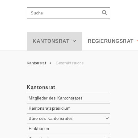
Detail - Appenzell Ausserrhoden
Wichtige
Suchen
Suche
Seiten
Suchen
Home
Hauptnavigation
Hauptnavigation
Service Navigation
Inhalt
Kontakt
KANTONSRAT
REGIERUNGSRAT
Sitemap
Metanavigation
Pfadnavigation
Kantonsrat
Geschäftssuche
Inhalt
Kantonsrat
Subnavigation
Mitglieder des Kantonsrates
Kantonsratspräsidium
Büro des Kantonsrates
Fraktionen