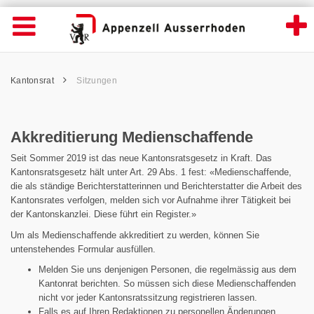
Akkreditierung Medienschaffende - Appenz
Suche
Navigation öffnen
Wichtige
Seiten
hen
Home
Hauptnavigation
Service Navigation
Hauptnavigation
Pfadnavigation
Inhalt
Kantonsrat
Sitzungen
Inhalt
Kontakt
Sitemap
Metanavigation
Akkreditierung Medienschaffende
Seit Sommer 2019 ist das neue Kantonsratsgesetz in Kraft. Das
Kantonsratsgesetz hält unter Art. 29 Abs. 1 fest: «Medienschaffende,
die als ständige Berichterstatterinnen und Berichterstatter die Arbeit des
Kantonsrates verfolgen, melden sich vor Aufnahme ihrer Tätigkeit bei
der Kantonskanzlei. Diese führt ein Register.»
Um als Medienschaffende akkreditiert zu werden, können Sie
untenstehendes Formular ausfüllen.
Melden Sie uns denjenigen Personen, die regelmässig aus dem
Kantonrat berichten. So müssen sich diese Medienschaffenden
nicht vor jeder Kantonsratssitzung registrieren lassen.
Falls es auf Ihren Redaktionen zu personellen Änderungen