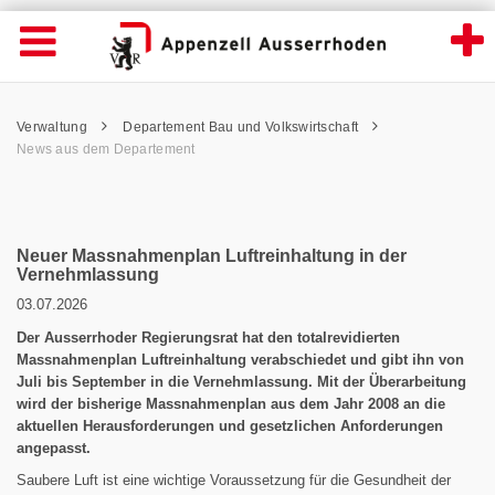
News Detailansicht - Appenzell Ausserrhod
Suche
Navigation öffnen
Wichtige
Seiten
hen
Home
Hauptnavigation
Service Navigation
Hauptnavigation
Pfadnavigation
Inhalt
Verwaltung
Departement Bau und Volkswirtschaft
Inhalt
Kontakt
News aus dem Departement
Sitemap
Metanavigation
Neuer Massnahmenplan Luftreinhaltung in der
Vernehmlassung
03.07.2026
Der Ausserrhoder Regierungsrat hat den totalrevidierten
Massnahmenplan Luftreinhaltung verabschiedet und gibt ihn von
Juli bis September in die Vernehmlassung. Mit der Überarbeitung
wird der bisherige Massnahmenplan aus dem Jahr 2008 an die
aktuellen Herausforderungen und gesetzlichen Anforderungen
angepasst.
Saubere Luft ist eine wichtige Voraussetzung für die Gesundheit der