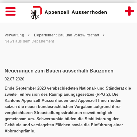
News Detailansicht - Appenzell Ausserrhod
Suche
Navigation öffnen
Wichtige
Seiten
hen
Home
Hauptnavigation
Service Navigation
Hauptnavigation
Pfadnavigation
Inhalt
Verwaltung
Departement Bau und Volkswirtschaft
Inhalt
Kontakt
News aus dem Departement
Sitemap
Metanavigation
Neuerungen zum Bauen ausserhalb Bauzonen
02.07.2026
Ende September 2023 verabschiedeten National- und Ständerat die
zweite Teilrevision des Raumplanungsgesetzes (RPG 2). Die
Kantone Appenzell Ausserrhoden und Appenzell Innerrhoden
setzen die neuen bundesrechtlichen Vorgaben aufgrund ihrer
vergleichbaren Streusiedlungsstrukturen soweit möglich
gemeinsam um. Schwerpunkte bilden die Stabilisierung der
Gebäude und versiegelten Flächen sowie die Einführung einer
Abbruchprämie.