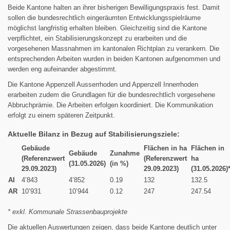
Beide Kantone halten an ihrer bisherigen Bewilligungspraxis fest. Damit
sollen die bundesrechtlich eingeräumten Entwicklungsspielräume
möglichst langfristig erhalten bleiben. Gleichzeitig sind die Kantone
verpflichtet, ein Stabilisierungskonzept zu erarbeiten und die
vorgesehenen Massnahmen im kantonalen Richtplan zu verankern. Die
entsprechenden Arbeiten wurden in beiden Kantonen aufgenommen und
werden eng aufeinander abgestimmt.
Die Kantone Appenzell Ausserrhoden und Appenzell Innerrhoden
erarbeiten zudem die Grundlagen für die bundesrechtlich vorgesehene
Abbruchprämie. Die Arbeiten erfolgen koordiniert. Die Kommunikation
erfolgt zu einem späteren Zeitpunkt.
Aktuelle Bilanz in Bezug auf Stabilisierungsziele:
Gebäude
Flächen in ha
Flächen in
Gebäude
Zunahme
(Referenzwert
(Referenzwert
ha
(31.05.2026)
(in %)
29.09.2023)
29.09.2023)
(31.05.2026)
AI
4’843
4’852
0.19
132
132.5
AR
10’931
10’944
0.12
247
247.54
* exkl. Kommunale Strassenbauprojekte
Die aktuellen Auswertungen zeigen, dass beide Kantone deutlich unter