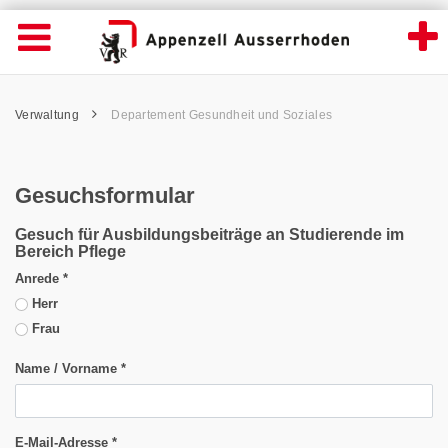
Gesuchsformular - Appenzell Ausserrhode
Suche
Navigation öffnen
Wichtige
Seiten
hen
Home
Hauptnavigation
Service Navigation
Hauptnavigation
Pfadnavigation
Inhalt
Verwaltung
Departement Gesundheit und Soziales
Inhalt
Kontakt
Sitemap
Metanavigation
Gesuchsformular
Gesuch für Ausbildungsbeiträge an Studierende im
Bereich Pflege
Anrede
*
Herr
Frau
Name / Vorname
*
E-Mail-Adresse
*