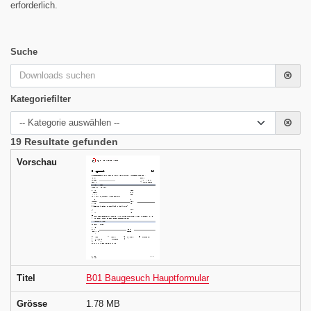
erforderlich.
Suche
Suchwo
Kategoriefilter
Bereic
19 Resultate gefunden
Vorschau
Titel
B01 Baugesuch Hauptformular
Grösse
1.78 MB