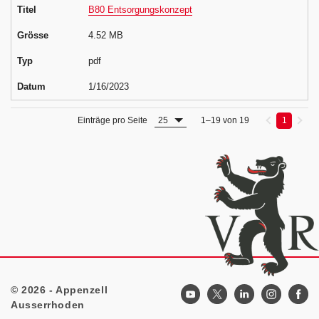
Titel
B80 Entsorgungskonzept
Grösse
4.52 MB
Typ
pdf
Datum
1/16/2023
25
1
Einträge pro Seite
1–19 von 19
© 2026 - Appenzell
Footer
Ausserrhoden