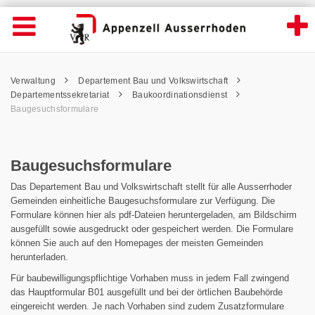
Baugesuchsformulare - Appenzell Ausserr
Suche
Navigation öffnen
Wichtige
Seiten
hen
Home
Hauptnavigation
Service Navigation
Hauptnavigation
Pfadnavigation
Inhalt
Verwaltung
Departement Bau und Volkswirtschaft
Inhalt
Kontakt
Departementssekretariat
Baukoordinationsdienst
Sitemap
Baugesuchsformulare
Metanavigation
Baugesuchsformulare
Das Departement Bau und Volkswirtschaft stellt für alle Ausserrhoder
Gemeinden einheitliche Baugesuchsformulare zur Verfügung. Die
Formulare können hier als pdf-Dateien heruntergeladen, am Bildschirm
ausgefüllt sowie ausgedruckt oder gespeichert werden. Die Formulare
können Sie auch auf den Homepages der meisten Gemeinden
herunterladen.
Für baubewilligungspflichtige Vorhaben muss in jedem Fall zwingend
das Hauptformular B01 ausgefüllt und bei der örtlichen Baubehörde
eingereicht werden. Je nach Vorhaben sind zudem Zusatzformulare