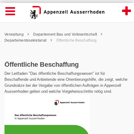
Öffentliche Beschaffung - Appenzell Ausse
Suche
Navigation öffnen
Wichtige
Seiten
hen
Home
Hauptnavigation
Service Navigation
Hauptnavigation
Pfadnavigation
Inhalt
Verwaltung
Departement Bau und Volkswirtschaft
Inhalt
Kontakt
Departementssekretariat
Öffentliche Beschaffung
Sitemap
Metanavigation
Öffentliche Beschaffung
Der Leitfaden "Das öffentliche Beschaffungswesen" ist für
Beschaffende und Anbietende eine Orientierungshilfe, die zeigt, welche
Grundsätze bei der Vergabe von öffentlichen Aufträgen in Appenzell
Ausserrhoden gelten und welche Vorgehensschritte nötig sind.