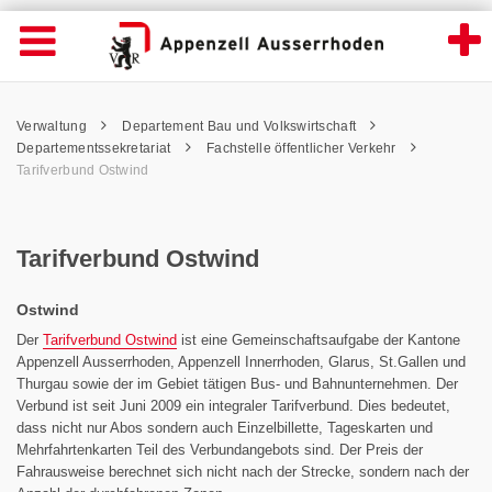
Tarifverbund Ostwind - Appenzell Ausserr
Suche
Navigation öffnen
Wichtige
Seiten
hen
Home
Hauptnavigation
Service Navigation
Hauptnavigation
Pfadnavigation
Inhalt
Verwaltung
Departement Bau und Volkswirtschaft
Inhalt
Kontakt
Departementssekretariat
Fachstelle öffentlicher Verkehr
Sitemap
Tarifverbund Ostwind
Metanavigation
Tarifverbund Ostwind
Ostwind
Der
Tarifverbund Ostwind
ist eine Gemeinschaftsaufgabe der Kantone
Appenzell Ausserrhoden, Appenzell Innerrhoden, Glarus, St.Gallen und
Thurgau sowie der im Gebiet tätigen Bus- und Bahnunternehmen. Der
Verbund ist seit Juni 2009 ein integraler Tarifverbund. Dies bedeutet,
dass nicht nur Abos sondern auch Einzelbillette, Tageskarten und
Mehrfahrtenkarten Teil des Verbundangebots sind. Der Preis der
Fahrausweise berechnet sich nicht nach der Strecke, sondern nach der