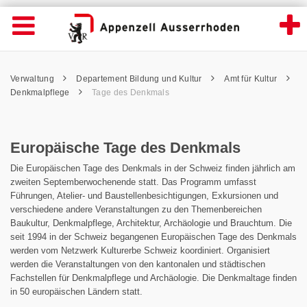
Europäische Tage des Denkmals - Appenze
Suche
Navigation öffnen
Wichtige
Seiten
hen
Home
Hauptnavigation
Service Navigation
Hauptnavigation
Pfadnavigation
Inhalt
Verwaltung
Departement Bildung und Kultur
Amt für Kultur
Inhalt
Kontakt
Denkmalpflege
Tage des Denkmals
Sitemap
Metanavigation
Europäische Tage des Denkmals
Die Europäischen Tage des Denkmals in der Schweiz finden jährlich am
zweiten Septemberwochenende statt. Das Programm umfasst
Führungen, Atelier- und Baustellenbesichtigungen, Exkursionen und
verschiedene andere Veranstaltungen zu den Themenbereichen
Baukultur, Denkmalpflege, Architektur, Archäologie und Brauchtum. Die
seit 1994 in der Schweiz begangenen Europäischen Tage des Denkmals
werden vom Netzwerk Kulturerbe Schweiz koordiniert. Organisiert
werden die Veranstaltungen von den kantonalen und städtischen
Fachstellen für Denkmalpflege und Archäologie. Die Denkmaltage finden
in 50 europäischen Ländern statt.