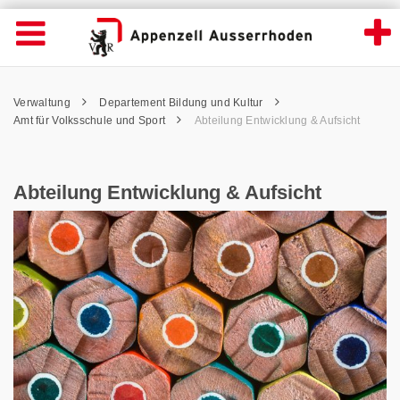
Abteilung Entwicklung & Aufsicht - Appenz
Suche
Navigation öffnen
Wichtige
Seiten
hen
Home
Hauptnavigation
Service Navigation
Hauptnavigation
Pfadnavigation
Inhalt
Verwaltung
Departement Bildung und Kultur
Inhalt
Kontakt
Amt für Volksschule und Sport
Abteilung Entwicklung & Aufsicht
Sitemap
Metanavigation
Abteilung Entwicklung & Aufsicht