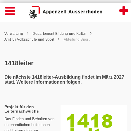
1418leiter - Appenzell Ausserrhoden
Suche
Navigation öffnen
Wichtige
Seiten
hen
Home
Hauptnavigation
Service Navigation
Hauptnavigation
Pfadnavigation
Inhalt
Verwaltung
Departement Bildung und Kultur
Inhalt
Kontakt
Amt für Volksschule und Sport
Abteilung Sport
Sitemap
Metanavigation
1418leiter
Die nächste 1418leiter-Ausbildung findet im März 2027
statt. Weitere Informationen folgen.
Projekt für den
Leiternachwuchs
Das Finden und Behalten von
ehrenamtlichen Leiterinnen
und Leitern steht im